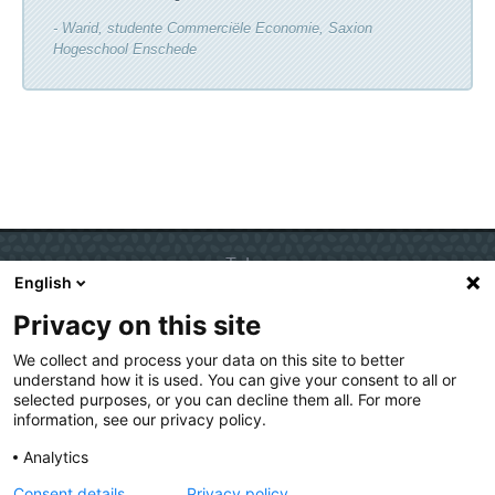
- Warid, studente Commerciële Economie, Saxion
Hogeschool Enschede
Talen
English
Nederlands
Privacy on this site
English
Deutsch
We collect and process your data on this site to better
understand how it is used. You can give your consent to all or
selected purposes, or you can decline them all. For more
information, see our privacy policy.
Copyright 2016 - Kies op maat
Kies
op
Analytics
maat
Onderdeel van
Consent details
Privacy policy