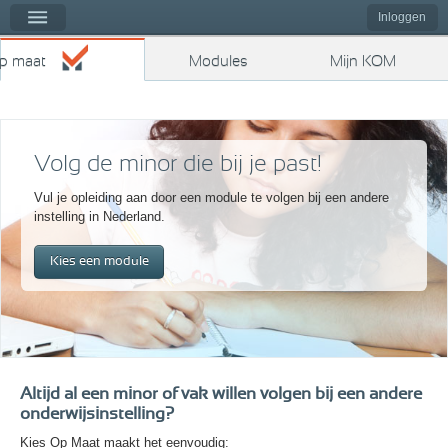
Kies op maat
nu
Inloggen
op maat
Modules
Mijn KOM
Volg de minor die bij je past!
Vul je opleiding aan door een module te volgen bij een andere
instelling in Nederland.
Kies een module
Altijd al een minor of vak willen volgen bij een andere
onderwijsinstelling?
Kies Op Maat maakt het eenvoudig: