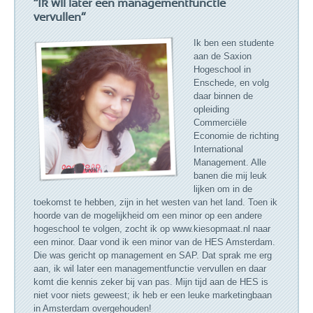
“Ik wil later een managementfunctie
vervullen”
Ik ben een studente
aan de Saxion
Hogeschool in
Enschede, en volg
daar binnen de
opleiding
Commerciële
Economie de richting
International
Management. Alle
banen die mij leuk
lijken om in de
toekomst te hebben, zijn in het westen van het land. Toen ik
hoorde van de mogelijkheid om een minor op een andere
hogeschool te volgen, zocht ik op www.kiesopmaat.nl naar
een minor. Daar vond ik een minor van de HES Amsterdam.
Die was gericht op management en SAP. Dat sprak me erg
aan, ik wil later een managementfunctie vervullen en daar
komt die kennis zeker bij van pas. Mijn tijd aan de HES is
niet voor niets geweest; ik heb er een leuke marketingbaan
in Amsterdam overgehouden!