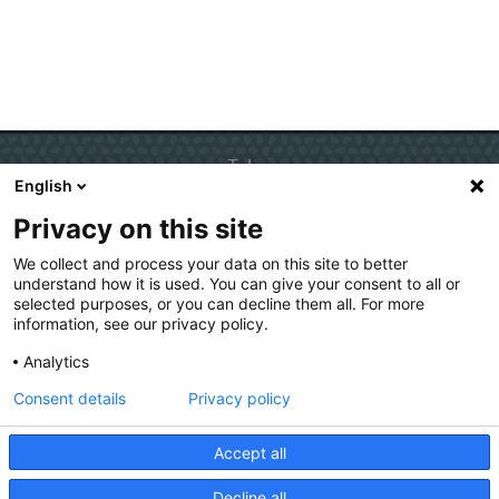
Talen
English
Nederlands
Privacy on this site
English
Deutsch
We collect and process your data on this site to better
understand how it is used. You can give your consent to all or
selected purposes, or you can decline them all. For more
information, see our privacy policy.
Copyright 2016 - Kies op maat
Kies
op
Analytics
maat
Onderdeel van
Consent details
Privacy policy
Accept all
Decline all