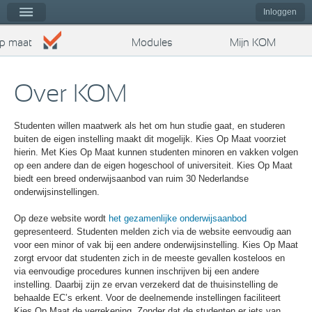
Kies op maat
nu
Inloggen
op maat
Modules
Mijn KOM
Over KOM
Studenten willen maatwerk als het om hun studie gaat, en studeren
buiten de eigen instelling maakt dit mogelijk. Kies Op Maat voorziet
hierin. Met Kies Op Maat kunnen studenten minoren en vakken volgen
op een andere dan de eigen hogeschool of universiteit. Kies Op Maat
biedt een breed onderwijsaanbod van ruim 30 Nederlandse
onderwijsinstellingen.
Op deze website wordt
het gezamenlijke onderwijsaanbod
gepresenteerd. Studenten melden zich via de website eenvoudig aan
voor een minor of vak bij een andere onderwijsinstelling. Kies Op Maat
zorgt ervoor dat studenten zich in de meeste gevallen kosteloos en
via eenvoudige procedures kunnen inschrijven bij een andere
instelling. Daarbij zijn ze ervan verzekerd dat de thuisinstelling de
behaalde EC’s erkent. Voor de deelnemende instellingen faciliteert
Kies Op Maat de verrekening. Zonder dat de studenten er iets van