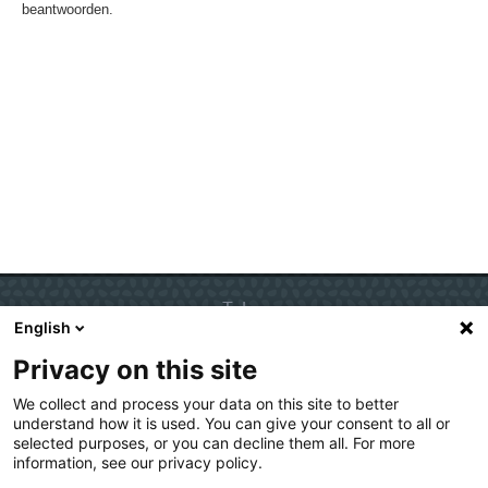
beantwoorden.
Talen
English
Nederlands
Privacy on this site
English
Deutsch
We collect and process your data on this site to better
understand how it is used. You can give your consent to all or
selected purposes, or you can decline them all. For more
information, see our privacy policy.
Copyright 2016 - Kies op maat
Kies
op