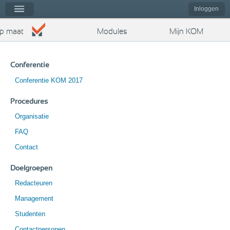
Kies op maat
nu
Inloggen
op maat
Modules
Mijn KOM
Conferentie
Conferentie KOM 2017
Procedures
Organisatie
FAQ
Contact
Doelgroepen
Redacteuren
Management
Studenten
Contactpersonen