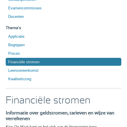
Examencommissies
Docenten
Thema's
Applicatie
Begrippen
Proces
Financiële stromen
Leerovereenkomst
Kwaliteitszorg
Financiële stromen
Informatie over geldstromen, tarieven en wijze van
verrekenen
Kies Op Maat kent op het vlak van de financiering twee